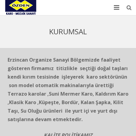
ANA SAYFA
KURUMSAL
KURUMSAL
ÜRÜNLER
Erzincan Organize Sanayi Bölgemizde faaliyet
ÜRETİM
gösteren firmamız titizlikle seçtiği doğal taşları
kendi kırım tesisinde işleyerek karo sektörünün
REFERANSLAR
son model otomatik makinalarıyla ürettiği
İLETİŞİM
Terrazo karolar ,Suni Mermer Karo, Kaldırım Karo
,Klasik Karo ,Küpeşte, Bordür, Kalan Şapka, Kilit
Taşı, Su Oluğu ürünleri ile yurt içi ve yurt dışı
satışlarına devam etmektedir.
KALİTE POLİTİKAMIZ